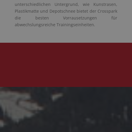
unterschiedlichen Untergrund, wie Kunstrasen,
Plastikmatte und Depotschnee bietet der Crosspark
die besten Vorrausetzungen für
abwechslungsreiche Trainingseinheiten.