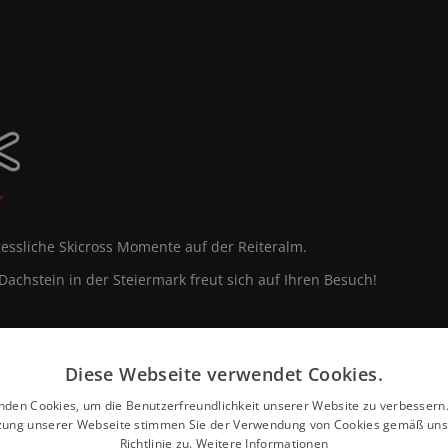
ssliche Skicross Momente auf der Reiteralm.
achstein in der Steiermark freut sich auf Ihren Besuch!
Diese Webseite verwendet Cookies.
nden Cookies, um die Benutzerfreundlichkeit unserer Website zu verbessern.
zung unserer Webseite stimmen Sie der Verwendung von Cookies gemäß uns
Richtlinie zu.
Weitere Informationen