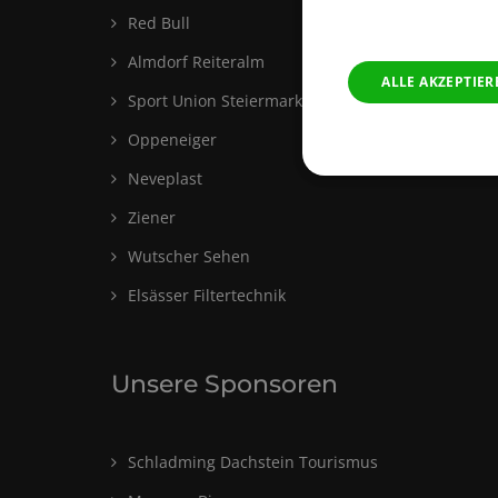
Red Bull
Almdorf Reiteralm
ALLE AKZEPTIER
Sport Union Steiermark
Oppeneiger
Neveplast
Ziener
Wutscher Sehen
Elsässer Filtertechnik
Unsere Sponsoren
Schladming Dachstein Tourismus