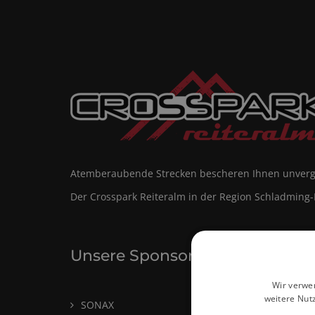
Atemberaubende Strecken bescheren Ihnen unverge
Der Crosspark Reiteralm in der Region Schladming-D
Unsere Sponsoren
Wir verwe
weitere Nut
SONAX